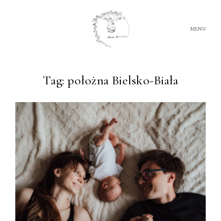
MENU
Tag: położna Bielsko-Biała
FILM
FOTOGRAFIA
O NAS
OFERTA
PORADY