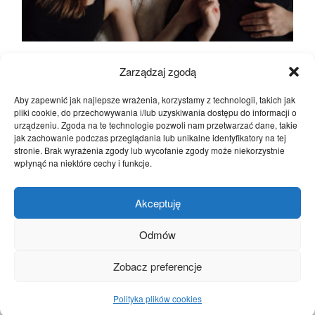
KONTAKT
Polityka plików cookies (EU)
Fotografia rodzinna Katowice | Sesja
Zarządzaj zgodą
noworodkowa lifestyle
Aby zapewnić jak najlepsze wrażenia, korzystamy z technologii, takich jak
Fotografia rodzinna i dziecięca
pliki cookie, do przechowywania i/lub uzyskiwania dostępu do informacji o
urządzeniu. Zgoda na te technologie pozwoli nam przetwarzać dane, takie
jak zachowanie podczas przeglądania lub unikalne identyfikatory na tej
stronie. Brak wyrażenia zgody lub wycofanie zgody może niekorzystnie
wpłynąć na niektóre cechy i funkcje.
© 2025 Fotograf ślubny śląsk | Film
@studio_a_wedding
@studio_a_wedding
Akceptuję
ślubny śląsk
STUDIO A
Odmów
Zobacz preferencje
© 2025 Fotograf ślubny śląsk | Film ślubny śląsk
STUDIO A
STRONA GŁÓWNA
Polityka plików cookies