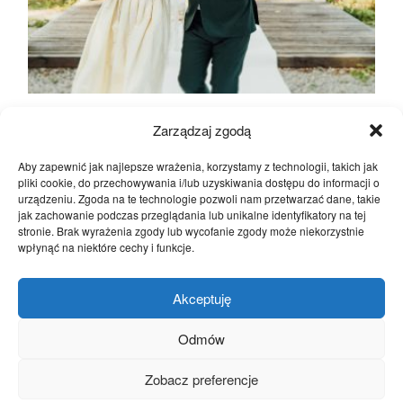
Wesele w Kocierz Hotel & SPA – Ślub
Zarządzaj zgodą
Humanistyczny w Beskidach – Forest Wedding
Aby zapewnić jak najlepsze wrażenia, korzystamy z technologii, takich jak
pliki cookie, do przechowywania i/lub uzyskiwania dostępu do informacji o
Fotografia ślubna
urządzeniu. Zgoda na te technologie pozwoli nam przetwarzać dane, takie
jak zachowanie podczas przeglądania lub unikalne identyfikatory na tej
stronie. Brak wyrażenia zgody lub wycofanie zgody może niekorzystnie
wpłynąć na niektóre cechy i funkcje.
@studio_a_wedding
Akceptuję
@studio_a_wedding
Odmów
Zobacz preferencje
© 2025 Fotograf ślubny śląsk | Film ślubny śląsk
STUDIO A