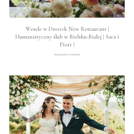
KONTAKT
Polityka plików cookies (EU)
Wesele w Dworek New Restaurant |
Humanistyczny ślub w Bielsku-Białej | Sara i
Piotr |
Fotografia ślubna
© 2025 Fotograf ślubny śląsk | Film
ślubny śląsk
STUDIO A