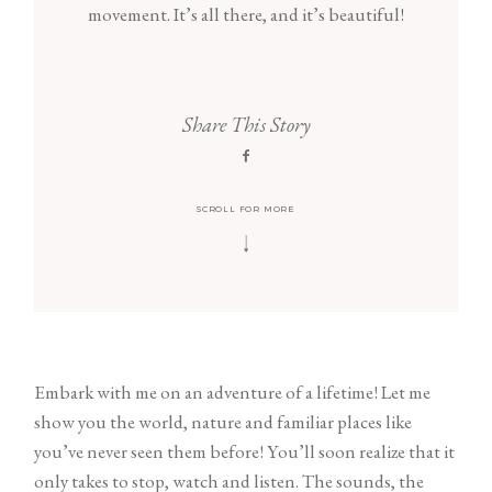
movement. It’s all there, and it’s beautiful!
KONTAKT
Polityka plików cookies (EU)
Share This Story
SCROLL FOR MORE
© 2025 Fotograf ślubny śląsk | Film
ślubny śląsk
STUDIO A
Embark with me on an adventure of a lifetime! Let me
show you the world, nature and familiar places like
you’ve never seen them before! You’ll soon realize that it
only takes to stop, watch and listen. The sounds, the