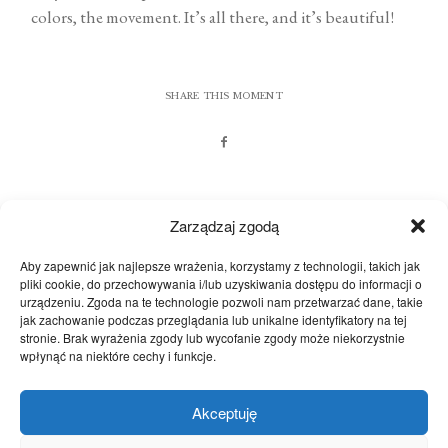
colors, the movement. It’s all there, and it’s beautiful!
SHARE THIS MOMENT
Zarządzaj zgodą
Aby zapewnić jak najlepsze wrażenia, korzystamy z technologii, takich jak
MORE MOMENTS
pliki cookie, do przechowywania i/lub uzyskiwania dostępu do informacji o
urządzeniu. Zgoda na te technologie pozwoli nam przetwarzać dane, takie
jak zachowanie podczas przeglądania lub unikalne identyfikatory na tej
stronie. Brak wyrażenia zgody lub wycofanie zgody może niekorzystnie
wpłynąć na niektóre cechy i funkcje.
@studio_a_wedding
Akceptuję
@studio_a_wedding