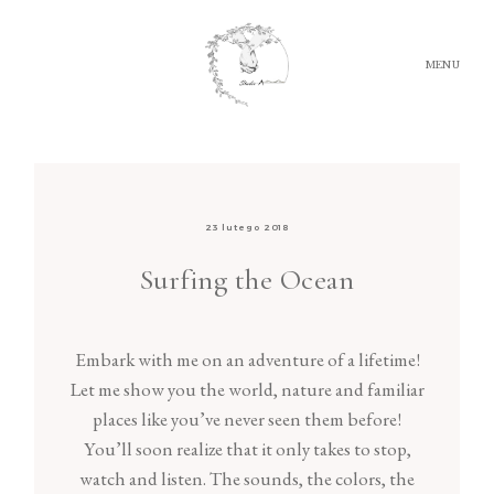
MENU
FILM
23 lutego 2018
FOTOGRAFIA
Surfing the Ocean
O NAS
Embark with me on an adventure of a lifetime!
Let me show you the world, nature and familiar
OFERTA
places like you’ve never seen them before!
You’ll soon realize that it only takes to stop,
PORADY
watch and listen. The sounds, the colors, the