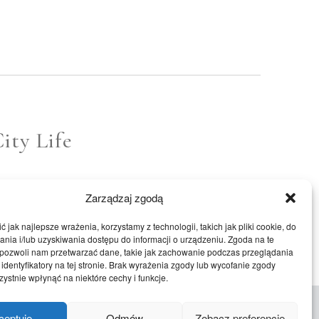
ity Life
Zarządzaj zgodą
 jak najlepsze wrażenia, korzystamy z technologii, takich jak pliki cookie, do
ia i/lub uzyskiwania dostępu do informacji o urządzeniu. Zgoda na te
 pozwoli nam przetwarzać dane, takie jak zachowanie podczas przeglądania
 identyfikatory na tej stronie. Brak wyrażenia zgody lub wycofanie zgody
ystnie wpłynąć na niektóre cechy i funkcje.
ceptuję
Odmów
Zobacz preferencje