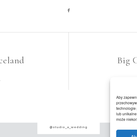
Iceland
Big C
Aby zapewnić
przechowywan
technologie
lub unikalne
może niekorz
@studio_a_wedding
Ak