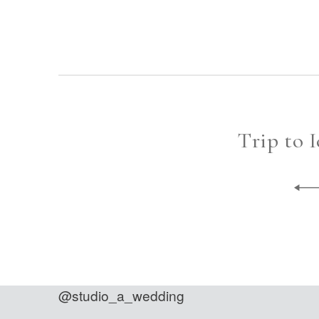
Trip to 
@studio_a_wedding